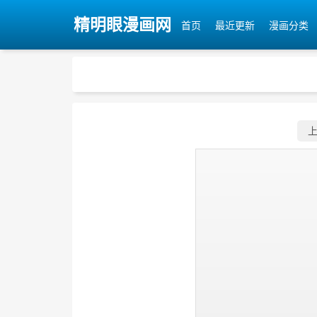
jingmingyan-
精明眼漫画网
首页
最近更新
漫画分类