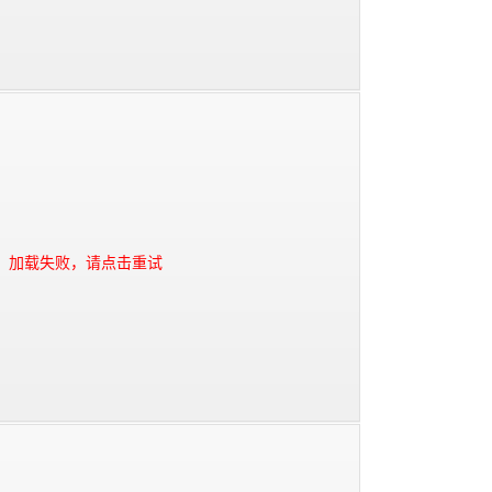
加载失败，请点击重试