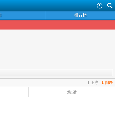


全
排行榜
正序
倒序
第1话