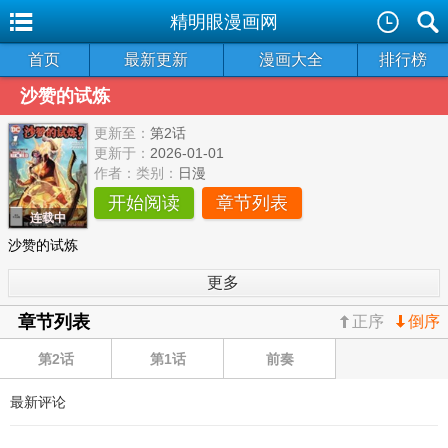



精明眼漫画网
首页
最新更新
漫画大全
排行榜
沙赞的试炼
更新至：
第2话
更新于：
2026-01-01
作者：
类别：
日漫
开始阅读
章节列表
连载中
沙赞的试炼
更多
章节列表
正序
倒序
第2话
第1话
前奏
最新评论