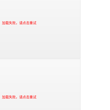
加载失败，请点击重试
加载失败，请点击重试