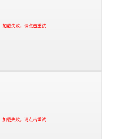
加载失败，请点击重试
加载失败，请点击重试