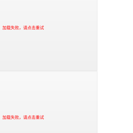
加载失败，请点击重试
加载失败，请点击重试