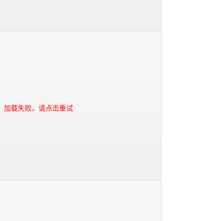
加载失败，请点击重试