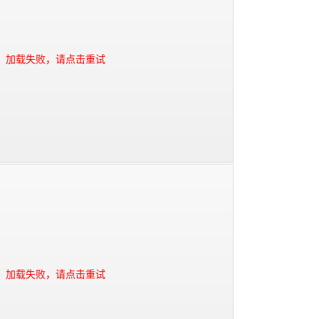
加载失败，请点击重试
加载失败，请点击重试