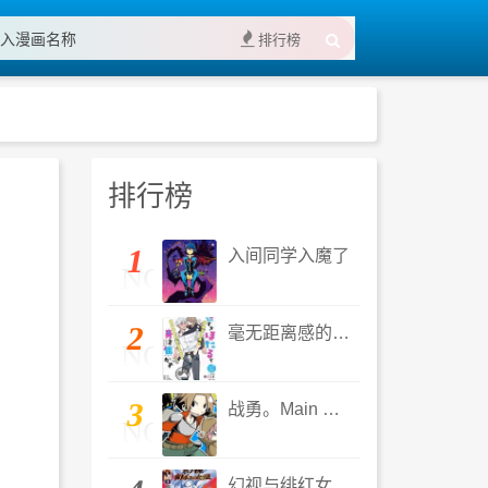
排行榜
排行榜
1
入间同学入魔了
NO
2
毫无距离感的萤令我心神不宁
NO
3
战勇。Main Quest
NO
幻视与绯红女巫V3